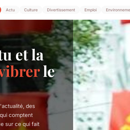
Actu
Culture
Divertissement
Emploi
Environneme
u et la
vibrer
le
actualité, des
 qui comptent
e sur ce qui fait