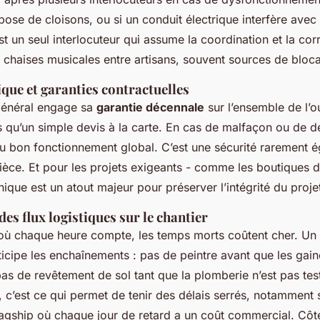
pose de cloisons, ou si un conduit électrique interfère avec
est un seul interlocuteur qui assume la coordination et la cor
e chaises musicales entre artisans, souvent sources de bloc
ique et garanties contractuelles
général engage sa
garantie décennale
sur l’ensemble de l’o
 qu’un simple devis à la carte. En cas de malfaçon ou de dé
 du bon fonctionnement global. C’est une sécurité rarement 
èce. Et pour les projets exigeants - comme les boutiques d
nique est un atout majeur pour préserver l’intégrité du proje
es flux logistiques sur le chantier
 où chaque heure compte, les temps morts coûtent cher. Un
icipe les enchaînements : pas de peintre avant que les gain
as de revêtement de sol tant que la plomberie n’est pas tes
e, c’est ce qui permet de tenir des délais serrés, notamment 
agship où chaque jour de retard a un coût commercial. Côté