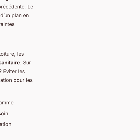
précédente. Le
d’un plan en
raintes
oiture, les
anitaire
. Sur
? Éviter les
ation pour les
gramme
soin
ation