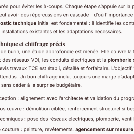
brée pour éviter les à-coups. Chaque étape s’appuie sur la 
eut avoir des répercussions en cascade - d’où l’importance 
ostic technique
initial est fondamental : il identifie les cont
s installations existantes et les adaptations nécessaires.
hnique et chiffrage précis
de burin, une étude approfondie est menée. Elle couvre la t
at des réseaux VDI, les conduits électriques et la
plomberie s
vis travaux TCE est établi, détaillé et forfaitaire. L’objectif 
ttendus. Un bon chiffrage inclut toujours une marge d’adapt
sans céder à la surprise budgétaire.
ception : alignement avec l’architecte et validation du pro
os œuvre : démolition ciblée, renforcement structurel si be
 techniques : pose des réseaux électriques, plomberie, ventil
e couture : peinture, revêtements,
agencement sur mesure