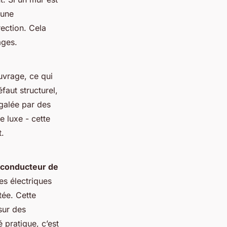
 une
rection. Cela
ages.
uvrage, ce qui
faut structurel,
égalée par des
e luxe - cette
t.
conducteur de
es électriques
tée. Cette
sur des
 pratique, c’est