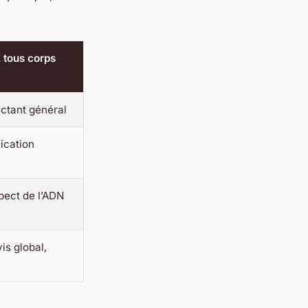
 tous corps
actant général
fication
pect de l’ADN
is global,