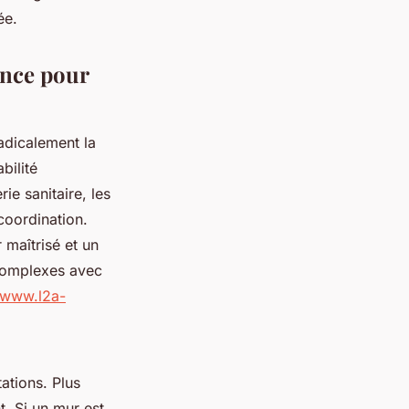
ée.
ance pour
adicalement la
bilité
rie sanitaire, les
coordination.
 maîtrisé et un
 complexes avec
//www.l2a-
ations. Plus
. Si un mur est