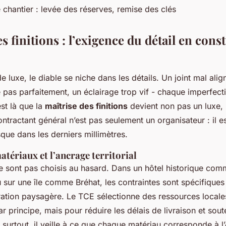
 chantier : levée des réserves, remise des clés
es finitions : l’exigence du détail en cons
e luxe, le diable se niche dans les détails. Un joint mal alig
 pas parfaitement, un éclairage trop vif - chaque imperfect
est là que la
maîtrise des finitions
devient non pas un luxe,
ontractant général n’est pas seulement un organisateur : il e
usque dans les derniers millimètres.
atériaux et l’ancrage territorial
e sont pas choisis au hasard. Dans un hôtel historique co
u sur une île comme Bréhat, les contraintes sont spécifiques :
gration paysagère. Le TCE sélectionne des ressources locale
ar principe, mais pour réduire les délais de livraison et sout
 surtout, il veille à ce que chaque matériau corresponde à l