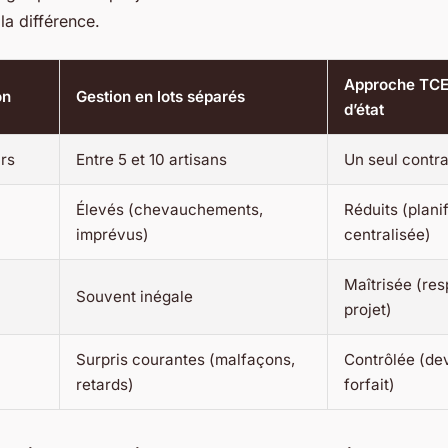
 la différence.
Approche TCE
on
Gestion en lots séparés
d’état
urs
Entre 5 et 10 artisans
Un seul contr
Élevés (chevauchements,
Réduits (plani
imprévus)
centralisée)
Maîtrisée (res
Souvent inégale
projet)
Surpris courantes (malfaçons,
Contrôlée (dev
retards)
forfait)