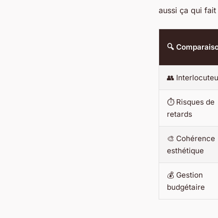
aussi ça qui fait
🔍 Comparais
👥 Interlocute
⏱️ Risques de
retards
🎨 Cohérence
esthétique
💰 Gestion
budgétaire