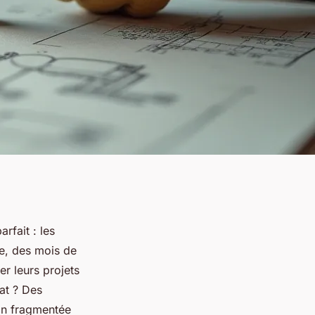
rfait : les
te, des mois de
er leurs projets
tat ? Des
ion fragmentée