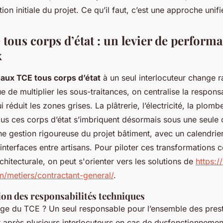
ion initiale du projet. Ce qu’il faut, c’est une approche unifi
 tous corps d’état : un levier de perform
x
vaux TCE tous corps d’état
à un seul interlocuteur change r
e de multiplier les sous-traitances, on centralise la responsa
 réduit les zones grises. La plâtrerie, l’électricité, la plombe
ous ces corps d’état s’imbriquent désormais sous une seule 
 gestion rigoureuse du projet bâtiment, avec un calendrier
 interfaces entre artisans. Pour piloter ces transformations
chitecturale, on peut s'orienter vers les solutions de
https:
/metiers/contractant-general/
.
ion des responsabilités techniques
ge du TCE ? Un seul responsable pour l’ensemble des prest
 après plusieurs interlocuteurs en cas de dysfonctionnement