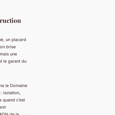
truction
né, un placard
ion brise
 mais une
st le garant du
mme le Domaine
 isolation,
s quand c’est
enir
’ADN de la