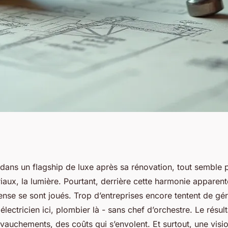
x TCE sont-ils
dans un flagship de luxe après sa rénovation, tout semble pa
riaux, la lumière. Pourtant, derrière cette harmonie apparen
projets de
ense se sont joués. Trop d’entreprises encore tentent de gér
électricien ici, plombier là - sans chef d’orchestre. Le résul
vauchements, des coûts qui s’envolent. Et surtout, une vis