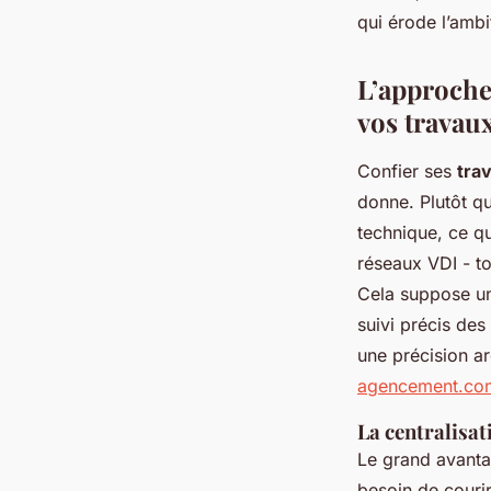
qui érode l’ambit
Gordon
•
01/07/2026 09:03
•
9 min de lecture
L’approche
vos travau
Confier ses
tra
donne. Plutôt qu
technique, ce qui
réseaux VDI - t
Cela suppose une
suivi précis des
une précision ar
agencement.com
La centralisat
Le grand avanta
besoin de courir