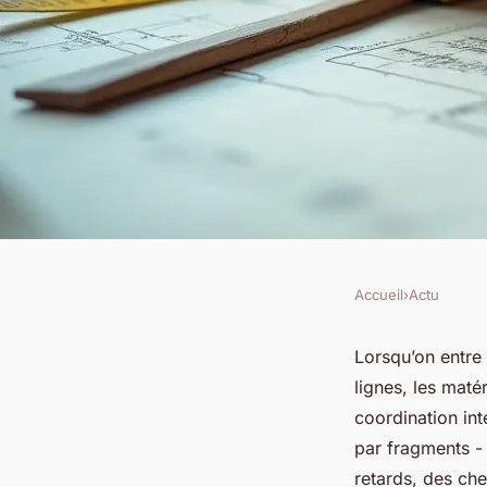
Accueil
›
Actu
ACTU
Pourquoi les travau
Lorsqu’on entre 
lignes, les maté
essentiels pour vos 
coordination int
par fragments - 
rénovation ?
retards, des che