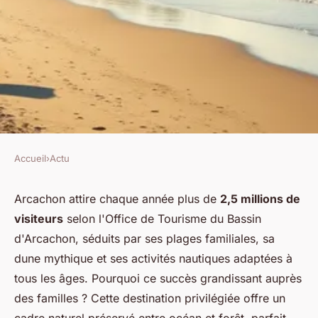
Accueil
›
Actu
ACTU
Vacances en famille à
Arcachon attire chaque année plus de
2,5 millions de
visiteurs
selon l'Office de Tourisme du Bassin
Arcachon : découvrez le
d'Arcachon, séduits par ses plages familiales, sa
camping de rêve
dune mythique et ses activités nautiques adaptées à
tous les âges. Pourquoi ce succès grandissant auprès
Samuel
•
14 janvier 2026
•
8 min de lecture
des familles ? Cette destination privilégiée offre un